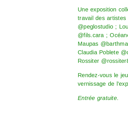
Une exposition coll
travail des artiste
@peglostudio ; Loui
@fils.cara ; Océa
Maupas @barthmaupa
Claudia Poblete @c
Rossiter @rossiter8
Rendez-vous le jeud
vernissage de l’exp
Entrée gratuite
.