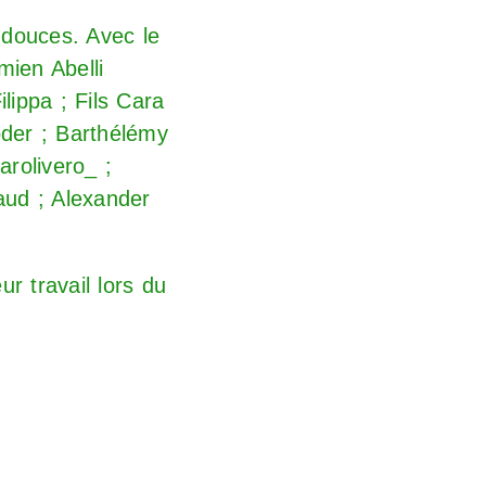
s douces. Avec le
mien Abelli
lippa ; Fils Cara
der ; Barthélémy
rolivero_ ;
aud ; Alexander
r travail lors du