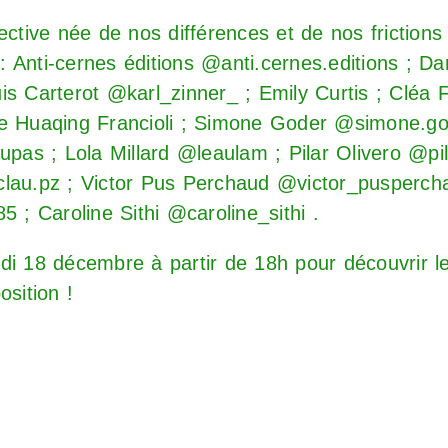
ective née de nos différences et de nos friction
s : Anti-cernes éditions @anti.cernes.editions ; Da
s Carterot @karl_zinner_ ; Emily Curtis ; Cléa Fi
ne Huaqing Francioli ; Simone Goder @simone.go
s ; Lola Millard @leaulam ; Pilar Olivero @pila
lau.pz ; Victor Pus Perchaud @victor_pusperch
5 ; Caroline Sithi @caroline_sithi .
i 18 décembre à partir de 18h pour découvrir leu
osition !