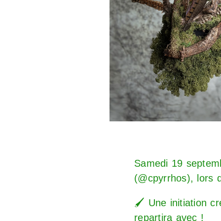
Samedi 19 septemb
(
@cpyrrhos
), lors
🖌️ Une initiation 
repartira avec !