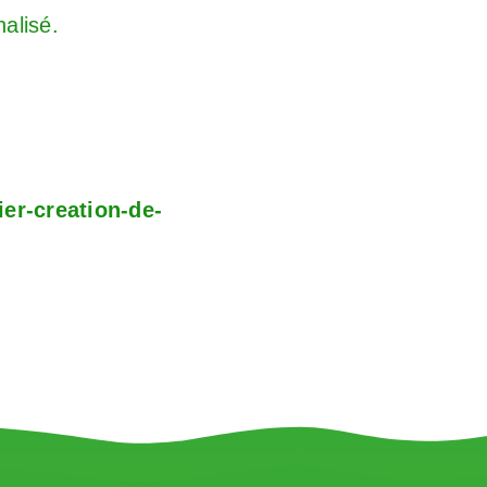
alisé.
er-creation-de-