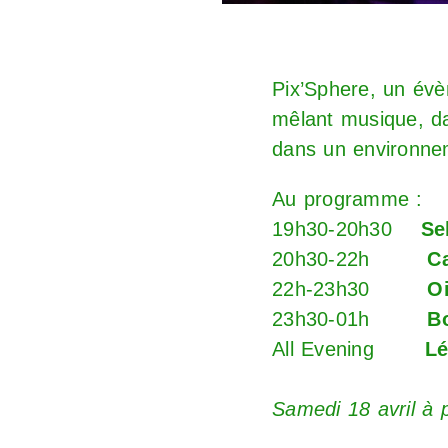
Pix’Sphere, un évè
mêlant musique, da
dans un environnem
Au programme :
19h30-20h30
Se
20h30-22h
C
22h-23h30
Oi
23h30-01h
B
All Evening
Lé
Samedi 18 avril à p