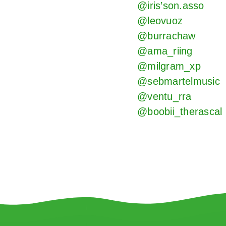
@iris’son.asso
@leovuoz
@burrachaw
@ama_riing
@milgram_xp
@sebmartelmusic
@ventu_rra
@boobii_therascal