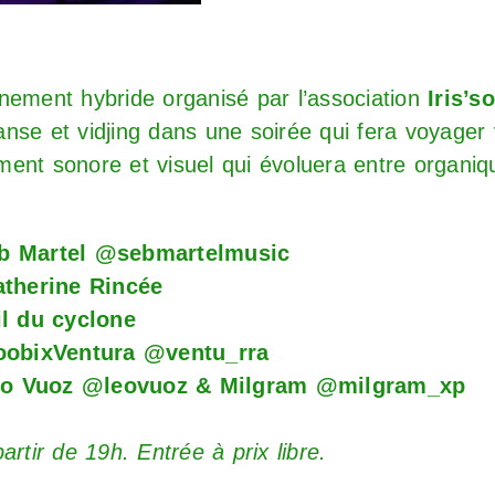
nement hybride organisé par l’association
Iris’s
nse et vidjing dans une soirée qui fera voyager
ent sonore et visuel qui évoluera entre organi
b Martel @sebmartelmusic
atherine Rincée
l du cyclone
oobixVentura @ventu_rra
o Vuoz @leovuoz
& Milgram
@milgram_xp
artir de 19h. Entrée à prix libre.