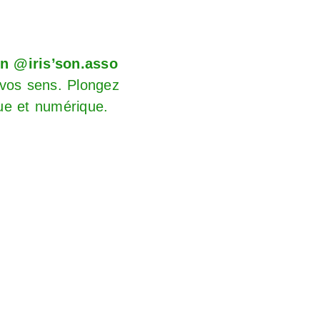
on
@iris’son.asso
 vos sens. Plongez
que et numérique.