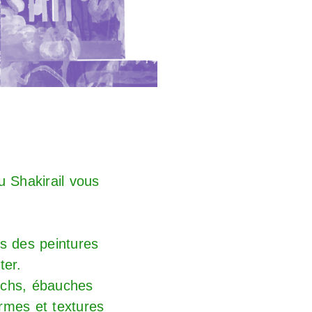
u Shakirail vous
s
des peintures
ter.
otchs, ébauches
ormes et textures