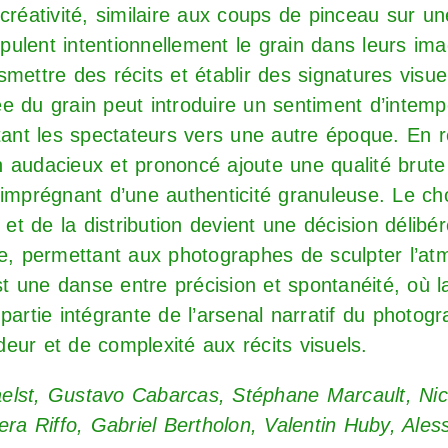
créativité, similaire aux coups de pinceau sur une
ulent intentionnellement le grain dans leurs im
mettre des récits et établir des signatures visue
érée du grain peut introduire un sentiment d’intemp
rtant les spectateurs vers une autre époque. En 
 audacieux et prononcé ajoute une qualité brute 
imprégnant d’une authenticité granuleuse. Le choi
e et de la distribution devient une décision délibé
ue, permettant aux photographes de sculpter l’at
est une danse entre précision et spontanéité, où 
partie intégrante de l’arsenal narratif du photog
eur et de complexité aux récits visuels.
lst, Gustavo Cabarcas, Stéphane Marcault, Nico
era Riffo, Gabriel Bertholon, Valentin Huby, Ale