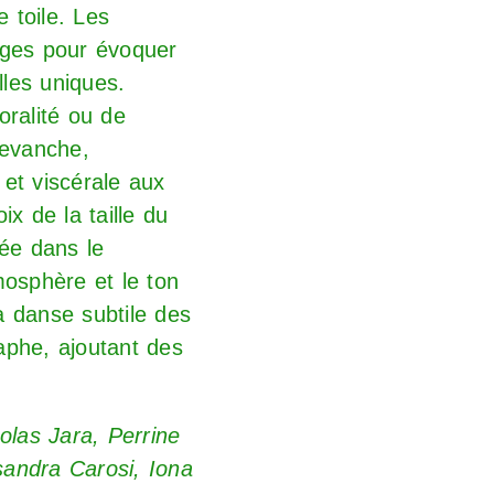
 toile. Les
ages pour évoquer
lles uniques.
oralité ou de
revanche,
et viscérale aux
x de la taille du
rée dans le
mosphère et le ton
la danse subtile des
raphe, ajoutant des
las Jara, Perrine
ssandra Carosi, Iona