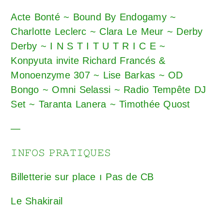
Acte Bonté ~ Bound By Endogamy ~
Charlotte Leclerc ~ Clara Le Meur ~ Derby
Derby ~ I N S T I T U T R I C E ~
Konpyuta invite Richard Francés &
Monoenzyme 307 ~ Lise Barkas ~ OD
Bongo ~ Omni Selassi ~ Radio Tempête DJ
Set ~ Taranta Lanera ~ Timothée Quost
—
𝙸𝙽𝙵𝙾𝚂 𝙿𝚁𝙰𝚃𝙸𝚀𝚄𝙴𝚂
Billetterie sur place ı Pas de CB
Le Shakirail