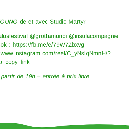
YOUNG
de et avec Studio Martyr
talusfestival @grottamundi
@insulacompagnie
ook :
https://fb.me/e/79W7Zbxvg
//www.instagram.com/reel/C_yNsIqNmnH/?
_copy_link
partir de 19h – entrée à prix libre