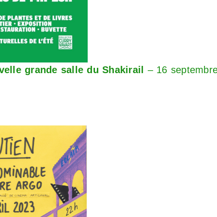
velle grande salle du Shakirail
– 16 septembr