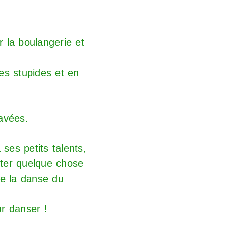
r la boulangerie et
es stupides et en
.
avées.
ses petits talents,
ter quelque chose
de la danse du
ur danser !