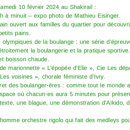
medi 10 février 2024 au Shakirail :
4h à minuit – expo photo de
Mathieu Eisinger
.
ain ouvert aux familles du quartier pour découvri
petits pains.
 olympiques de la boulange : une série d’épreuv
troitement la boulangerie et la pratique sportive
et boisson chaude.
de marionnette « L’épopée d’Elie », Cie Les dép
es voisines », chorale féministe d’Ivry.
ret des boulanger
·
ères : comme tout le monde a 
espace où chacun
·
es aura 5 minutes pour présen
texte, une blague, une démonstration d’Aïkido, 
homme orchestre rigolo qui fait des medleys po