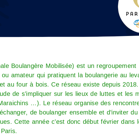
onale Boulangère Mobilisée) est un regroupement i
 ou amateur qui pratiquent la boulangerie au lev
et au four à bois. Ce réseau existe depuis 2018
tude de s’impliquer sur les lieux de luttes et les 
Maraichins …). Le réseau organise des rencontre
’échanger, de boulanger ensemble et d’inviter du
ques. Cette année c’est donc début février dans
 Paris.