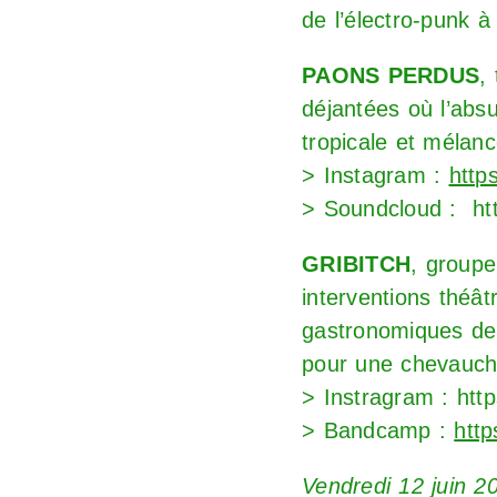
de l’électro-punk à 
PAONS PERDUS
,
déjantées où l’abs
tropicale et mélanco
> Instagram :
http
> Soundcloud :
ht
GRIBITCH
, groupe
interventions théât
gastronomiques de
pour une chevauché
> Instragram :
htt
> Bandcamp :
http
Vendredi 12 juin 2