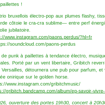
paillettes !
 trio bruxellois électro-pop aux plumes flashy, tis
urde côtoie le cra-cra sublime— entre perf énerg
lie jubilatoire.
s://www.instagram.com/paons.perdus/?hl=fr
tps://soundcloud.com/paons-perdus
 de punk à paillettes à tendance électro, musiq
rales. Porté par un vent libertaire, Gribitch reve
 Versailles, détournera une pub pour parfum, e
e onirique sur le golden horse.
ps://www.instagram.com/gribitchmusic/
s://gribitch.bandcamp.com/album/ep-savoir-vivre-
026, ouverture des portes 19h30, concert à 20h30