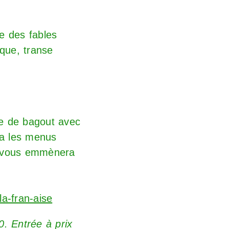
se des fables
ique, transe
ue de bagout avec
rra les menus
t vous emmènera
la-fran-aise
. Entrée à prix