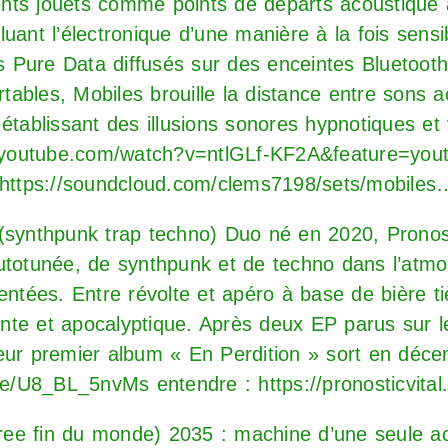
nts jouets comme points de départs acoustique
luant l’électronique d’une manière à la fois sensi
Pure Data diffusés sur des enceintes Bluetooth
tables, Mobiles brouille la distance entre sons 
 établissant des illusions sonores hypnotiques et v
.youtube.com/watch?v=ntlGLf-KF2A&feature=you
https://soundcloud.com/clems7198/sets/mobiles
 𝐕𝐢𝐭𝐚𝐥 (synthpunk trap techno) Duo né en 2020, Pron
utotunée, de synthpunk et de techno dans l’atmo
ntées. Entre révolte et apéro à base de bière t
te et apocalyptique. Après deux EP parus sur le
leur premier album « En Perdition » sort en déce
.be/U8_BL_5nvMs
entendre :
https://pronosticvit
co free fin du monde) 2035 : machine d’une seule a