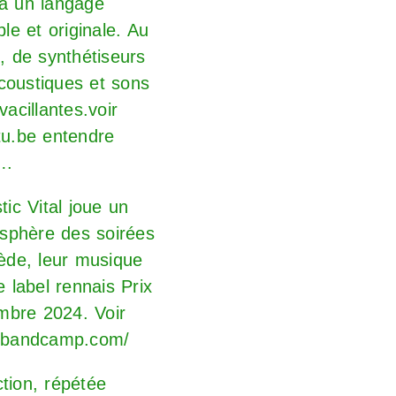
 à un langage
ble et originale. Au
, de synthétiseurs
acoustiques et sons
acillantes.voir
tu.be
entendre
….
ostic Vital joue un
sphère des soirées
iède, leur musique
 label rennais Prix
mbre 2024. Voir
al.bandcamp.com/
ction, répétée