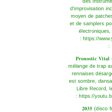
des instrume
d’improvisation inc
moyen de patches 
et de samplers por
électroniques,
:
https://www
:
𝐏𝐫𝐨𝐧𝐨𝐬𝐭𝐢𝐜
mélange de trap a
rennaises désarge
est sombre, dansan
Libre Record, 
:
https://youtu
𝟐𝟎𝟑𝟓 (dis