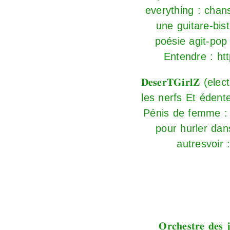
everything : chan
une guitare-bis
poésie agit-pop
Entendre :
ht
𝐃𝐞𝐬𝐞𝐫𝐓𝐆𝐢𝐫𝐥
les nerfs Et édente
Pénis de femme : 
pour hurler dan
autresvoir 
𝐎𝐫𝐜𝐡𝐞𝐬𝐭𝐫𝐞 𝐝