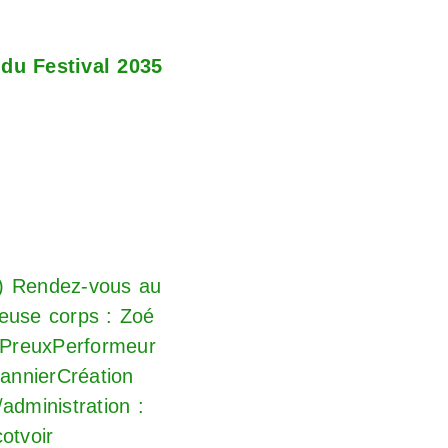
du Festival 2035
ion) Rendez-vous au
·euse corps : Zoé
e PreuxPerformeur
PannierCréation
administration :
otvoir