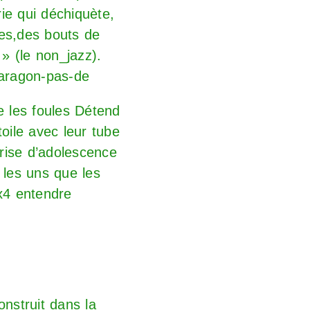
ie qui déchiquète,
ées,des bouts de
» (le non_jazz).
aragon-pas-de
ise les foules Détend
toile avec leur tube
rise d’adolescence
 les uns que les
x4
entendre
s’est construit dans la