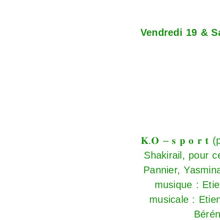
Vendredi 19 & S
𝐊.𝐎 – 𝐬 𝐩 𝐨 
Shakirail, pour 
Pannier, Yasmina
musique : Etie
musicale : Etie
Bérén