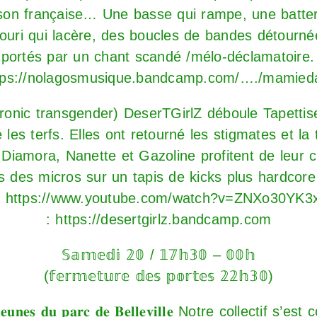
son française… Une basse qui rampe, une batter
touri qui lacère, des boucles de bandes détourn
 portés par un chant scandé /mélo-déclamatoire. 
tps://nolagosmusique.bandcamp.com/…./mamied
𝐙 (electronic transgender) DeserTGirlZ déboule Tapett
 les terfs. Elles ont retourné les stigmates et la 
Diamora, Nanette et Gazoline profitent de leur c
s des micros sur un tapis de kicks plus hardcore
:
https://www.youtube.com/watch?v=ZNXo30YK3
:
https://desertgirlz.bandcamp.com
𝕊𝕒𝕞𝕖𝕕𝕚 𝟚𝟘 / 𝟙𝟟𝕙𝟛𝟘 – 𝟘𝟘𝕙
(𝕗𝕖𝕣𝕞𝕖𝕥𝕦𝕣𝕖 𝕕𝕖𝕤 𝕡𝕠𝕣𝕥𝕖𝕤 𝟚𝟚𝕙𝟛𝟘)
𝐬 𝐣𝐞𝐮𝐧𝐞𝐬 𝐝𝐮 𝐩𝐚𝐫𝐜 𝐝𝐞 𝐁𝐞𝐥𝐥𝐞𝐯𝐢𝐥𝐥𝐞 Notre collectif 