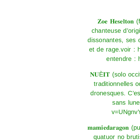
𝐙𝐨𝐞 𝐇𝐞𝐬𝐞𝐥
chanteuse d’orig
dissonantes, ses 
et de rage.voir :
entendre :
𝐍𝐔È𝐈𝐓 (solo o
traditionnelles
dronesques. C’est
sans lune
v=UNgnv
𝐦𝐚𝐦𝐢𝐞𝐝𝐚𝐫𝐚
quatuor no brut