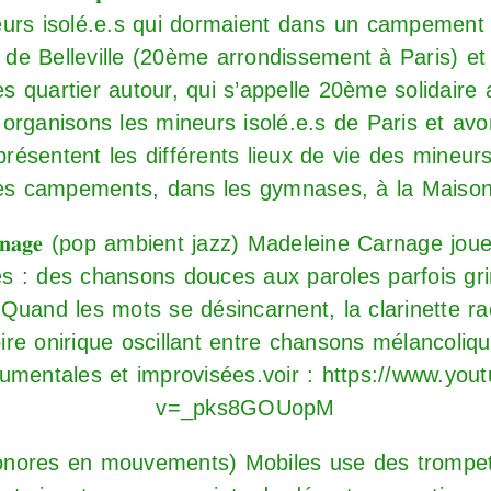
urs isolé.e.s qui dormaient dans un campement d
 de Belleville (20ème arrondissement à Paris) et d
es quartier autour, qui s’appelle 20ème solidaire
organisons les mineurs isolé.e.s de Paris et a
résentent les différents lieux de vie des mineurs
les campements, dans les gymnases, à la Maison
𝐞 𝐂𝐚𝐫𝐧𝐚𝐠𝐞 (pop ambient jazz) Madeleine Carnage j
 : des chansons douces aux paroles parfois gri
. Quand les mots se désincarnent, la clarinette ra
ire onirique oscillant entre chansons mélancoliqu
umentales et improvisées.voir :
https://www.you
v=_pks8GOUopM
jets sonores en mouvements) Mobiles use des trompet