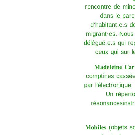
rencontre de mine
dans le parc
d’habitant.e.s d
migrant·es. Nous 
délégué.e.s qui rep
ceux qui sur 
𝐌𝐚𝐝𝐞𝐥𝐞𝐢𝐧
comptines cassées
par l’électronique
Un réperto
résonancesinstr
𝐌𝐨𝐛𝐢𝐥𝐞𝐬 (ob