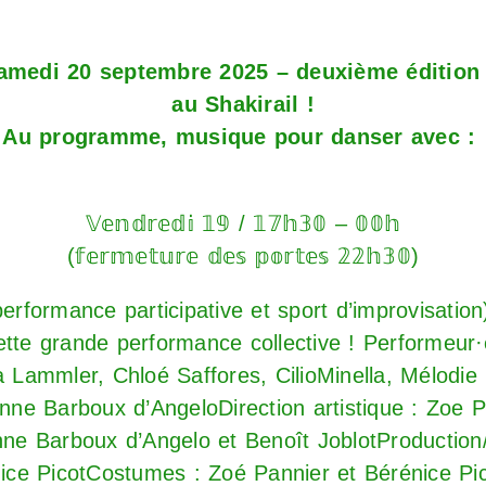
amedi 20 septembre 2025 – deuxième édition 
au Shakirail !
Au programme, musique pour danser avec :
𝕍𝕖𝕟𝕕𝕣𝕖𝕕𝕚 𝟙𝟡 / 𝟙𝟟𝕙𝟛𝟘 – 𝟘𝟘𝕙
(𝕗𝕖𝕣𝕞𝕖𝕥𝕦𝕣𝕖 𝕕𝕖𝕤 𝕡𝕠𝕣𝕥𝕖𝕤 𝟚𝟚𝕙𝟛𝟘)
 𝐭 (performance participative et sport d’improvisat
cette grande performance collective ! Performeur
 Lammler, Chloé Saffores, CilioMinella, Mélodi
nne Barboux d’AngeloDirection artistique : Zoe 
nne Barboux d’Angelo et Benoît JoblotProduction/
ice PicotCostumes : Zoé Pannier et Bérénice Pic