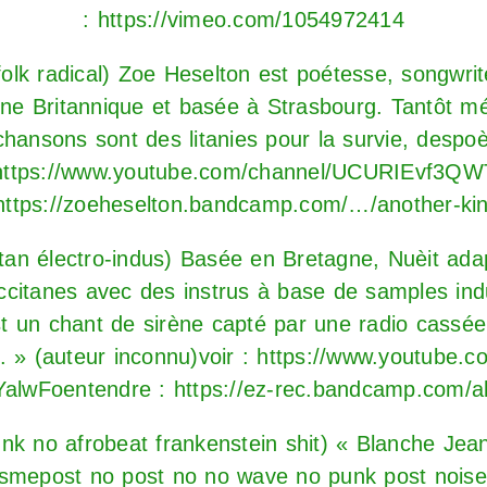
:
https://vimeo.com/1054972414
𝐭𝐨𝐧 (folk radical) Zoe Heselton est poétesse, songwri
ine Britannique et basée à Strasbourg. Tantôt mé
chansons sont des litanies pour la survie, desp
https://www.youtube.com/channel/UCURIEvf3
https://zoeheselton.bandcamp.com/…/another-kin
ccitan électro-indus) Basée en Bretagne, Nuèit a
 occitanes avec des instrus à base de samples in
 un chant de sirène capté par une radio cassée 
. » (auteur inconnu)voir :
https://www.youtube.c
YalwFo
entendre :
https://ez-rec.bandcamp.com/
𝐨𝐧 (punk no afrobeat frankenstein shit) « Blanche 
ismepost no post no no wave no punk post noi