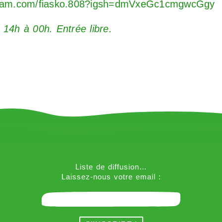
agram.com/fiasko.808?igsh=dmVxeGc1cmgwcGgy
 14h à 00h. Entrée libre.
Liste de diffusion…
Laissez-nous votre email :