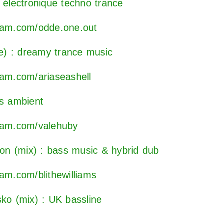
p électronique techno trance
gram.com/odde.one.out
ve) : dreamy trance music
ram.com/ariaseashell
ss ambient
gram.com/valehuby
lon (mix) : bass music & hybrid dub
ram.com/blithewilliams
sko (mix) : UK bassline