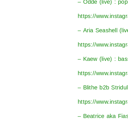
– Odde (live) : po
https://www.insta
– Aria Seashell (li
https://www.instag
– Kaew (live) : ba
https://www.insta
– Blithe b2b Stridu
https://www.instag
– Beatrice aka Fia