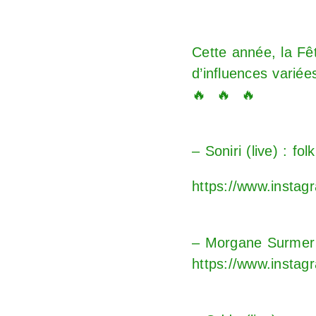
Cette année, la Fê
d’influences variée
🔥 🔥 🔥
– Soniri (live) : fol
https://www.instag
– Morgane Surmer (
https://www.insta