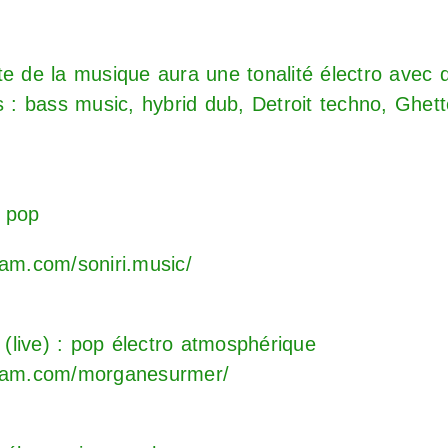
te de la musique aura une tonalité électro avec 
s : bass music, hybrid dub, Detroit techno, Ghet
k pop
ram.com/soniri.music/
live) : pop électro atmosphérique
gram.com/morganesurmer/