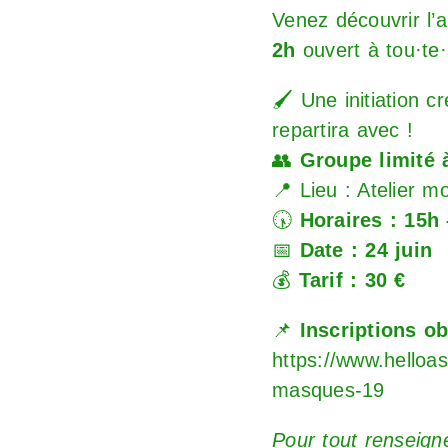
Venez découvrir l
2h
ouvert à tou·te·
🖌️ Une initiation 
repartira avec !
👥
Groupe limité 
📍 Lieu : Atelier m
🕠
Horaires : 15h
📅
Date : 24 juin
💰
Tarif : 30 €
📌
Inscriptions ob
https://www.helloa
masques-19
Pour tout renseign