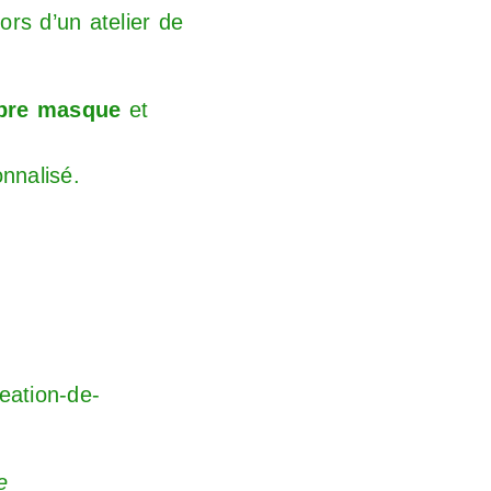
 lors d’un atelier de
pre masque
et
nalisé.
eation-de-
e