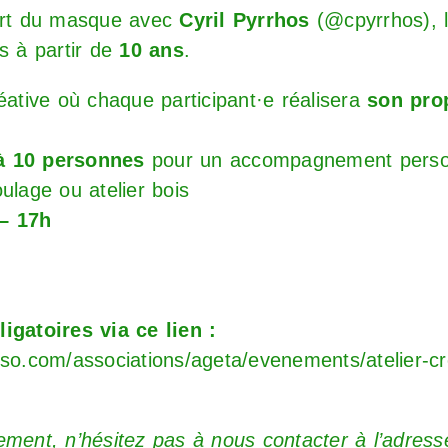
’art du masque avec
Cyril Pyrrhos
(
@cpyrrhos
),
s à partir de
10 ans
.
créative où chaque participant·e réalisera
son pro
à 10 personnes
pour un accompagnement person
oulage ou atelier bois
 – 17h
ligatoires via ce lien :
sso.com/associations/ageta/evenements/atelier-cr
ement, n’hésitez pas à nous contacter
à l’adress