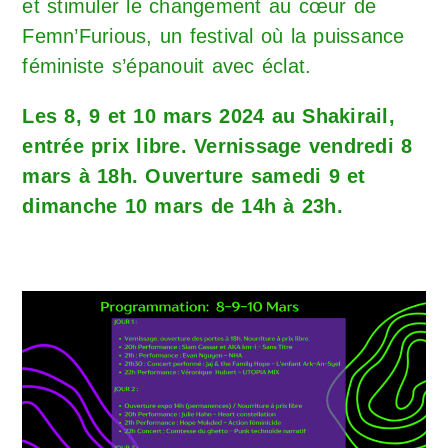
et stimuler le changement au cœur de
Femn’Furious, un festival où la puissance
féministe s’épanouit avec éclat.
Les 8, 9 et 10 mars 2024 au Shakirail,
entrée prix libre. Vernissage vendredi 8
mars à 18h. Ouverture samedi 9 et
dimanche 10 mars de 14h à 23h.