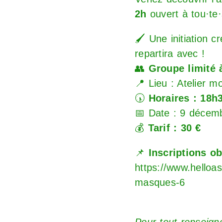
2h
ouvert à tou·te·
🖌️ Une initiation 
repartira avec !
👥
Groupe limité 
📍 Lieu : Atelier m
🕠
Horaires : 18h
📅 Date : 9 décem
💰
Tarif : 30 €
📌
Inscriptions ob
https://www.helloa
masques-6
Pour tout renseign