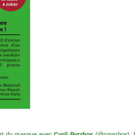
’art du masque avec
Cyril Pyrrhos
(
@cpyrrhos
),