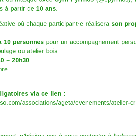
s à partir de
10 ans
.
créative où chaque participant·e réalisera
son pro
à 10 personnes
pour un accompagnement person
oulage ou atelier bois
30 – 20h30
bre
ligatoires via ce lien :
sso.com/associations/ageta/evenements/atelier-cr
ement, n’hésitez pas à nous contacter à l’adress