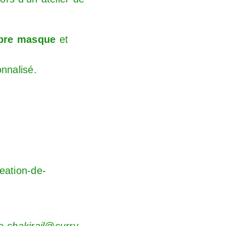
pre masque
et
nalisé.
eation-de-
e shakirail@curry-